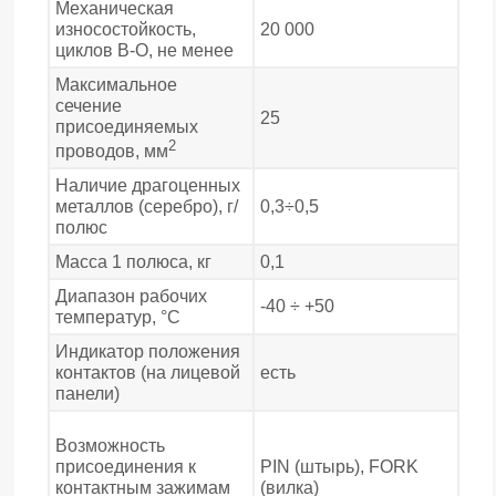
Механическая
износостойкость,
20 000
циклов В-О, не менее
Максимальное
сечение
25
присоединяемых
2
проводов, мм
Наличие драгоценных
металлов (серебро), г/
0,3÷0,5
полюс
Масса 1 полюса, кг
0,1
Диапазон рабочих
-40 ÷ +50
температур, °С
Индикатор положения
контактов (на лицевой
есть
панели)
Возможность
присоединения к
PIN (штырь), FORK
контактным зажимам
(вилка)