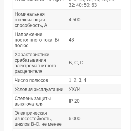
n
32; 40; 50; 63
Номинальная
отключающая
4 500
способность, А
Напряжение
постоянного тока, В/
48
полюс
Характеристики
срабатывания
В, С, D
электромагнитного
расцепителя
Число полюсов
1, 2, 3, 4
Условия эксплуатации
УХЛ4
Степень защиты
IP 20
выключателя
Электрическая
износостойкость,
6 000
циклов В-О, не менее