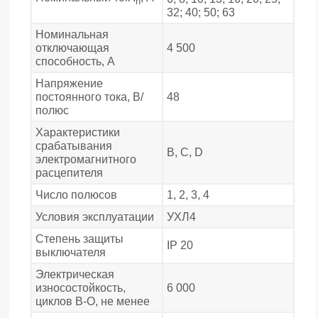
n
32; 40; 50; 63
Номинальная
отключающая
4 500
способность, А
Напряжение
постоянного тока, В/
48
полюс
Характеристики
срабатывания
В, С, D
электромагнитного
расцепителя
Число полюсов
1, 2, 3, 4
Условия эксплуатации
УХЛ4
Степень защиты
IP 20
выключателя
Электрическая
износостойкость,
6 000
циклов В-О, не менее