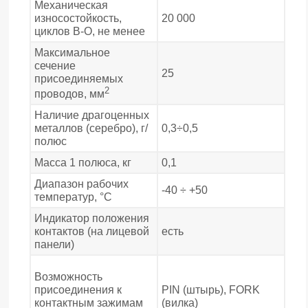
Механическая
износостойкость,
20 000
циклов В-О, не менее
Максимальное
сечение
25
присоединяемых
2
проводов, мм
Наличие драгоценных
металлов (серебро), г/
0,3÷0,5
полюс
Масса 1 полюса, кг
0,1
Диапазон рабочих
-40 ÷ +50
температур, °С
Индикатор положения
контактов (на лицевой
есть
панели)
Возможность
присоединения к
PIN (штырь), FORK
контактным зажимам
(вилка)