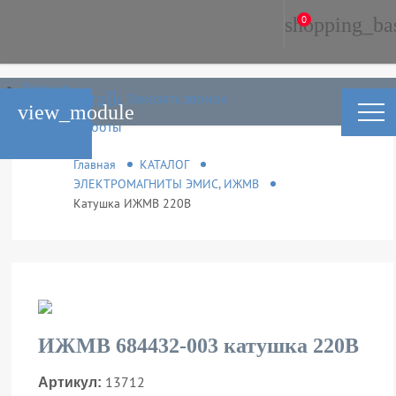
shopping_ba
0
Главная
phone_in_talk
Заказать звонок
Каталог
view_module
Условия работы
Контакты
Главная
КАТАЛОГ
ЭЛЕКТРОМАГНИТЫ ЭМИС, ИЖМВ
Катушка ИЖМВ 220В
ИЖМВ 684432-003 катушка 220В
13712
Артикул: