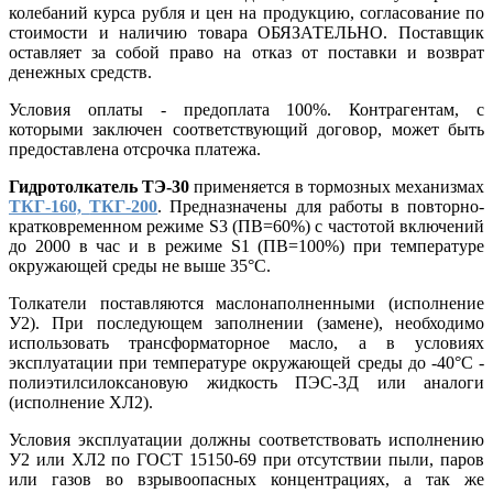
колебаний курса рубля и цен на продукцию, согласование по
стоимости и наличию товара ОБЯЗАТЕЛЬНО. Поставщик
оставляет за собой право на отказ от поставки и возврат
денежных средств.
Условия оплаты - предоплата 100%. Контрагентам, с
которыми заключен соответствующий договор, может быть
предоставлена отсрочка платежа.
Гидротолкатель ТЭ-30
применяется в тормозных механизмах
ТКГ-160,
ТКГ-200
. Предназначены для работы в повторно-
кратковременном режиме S3 (ПВ=60%) с частотой включений
до 2000 в час и в режиме S1 (ПВ=100%) при температуре
окружающей среды не выше 35°С.
Толкатели поставляются маслонаполненными (исполнение
У2). При последующем заполнении (замене), необходимо
использовать трансформаторное масло, а в условиях
эксплуатации при температуре окружающей среды до -40°С -
полиэтилсилоксановую жидкость ПЭС-3Д или аналоги
(исполнение ХЛ2).
Условия эксплуатации должны соответствовать исполнению
У2 или ХЛ2 по ГОСТ 15150-69 при отсутствии пыли, паров
или газов во взрывоопасных концентрациях, а так же