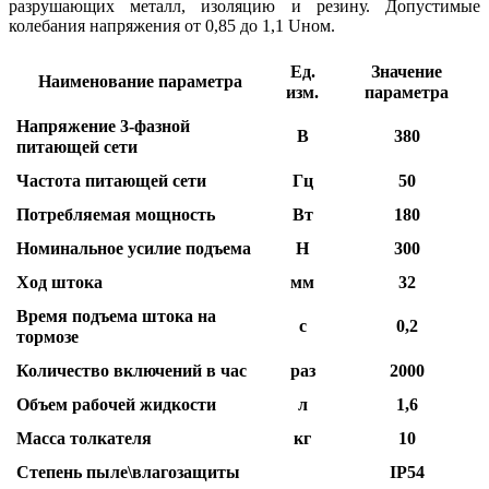
разрушающих металл, изоляцию и резину. Допустимые
колебания напряжения от 0,85 до 1,1 Uном.
Ед.
Значение
Наименование параметра
изм.
параметра
Напряжение 3-фазной
В
380
питающей сети
Частота питающей сети
Гц
50
Потребляемая мощность
Вт
180
Номинальное усилие подъема
Н
300
Ход штока
мм
32
Время подъема штока на
с
0,2
тормозе
Количество включений в час
раз
2000
Объем рабочей жидкости
л
1,6
Масса толкателя
кг
10
Степень пыле\влагозащиты
IP54