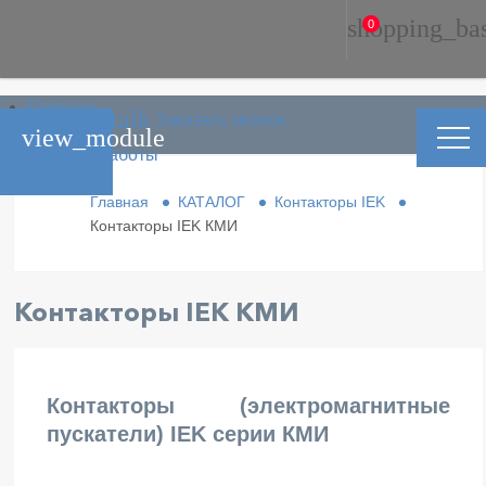
shopping_ba
0
Главная
phone_in_talk
Заказать звонок
Каталог
view_module
Условия работы
Контакты
Главная
КАТАЛОГ
Контакторы IEK
Контакторы IEK КМИ
Контакторы IEK КМИ
Контакторы (электромагнитные
пускатели) IEK серии КМИ