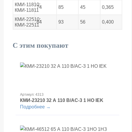
КМИ-11810;
74
85
45
0,365
КМИ-11811
КМИ-22510;
84
93
56
0,400
КМИ-22511
С этим покупают
Артикул: 4313
КМИ-23210 32 А 110 В/АС-3 1 НО IEK
Подробнее →