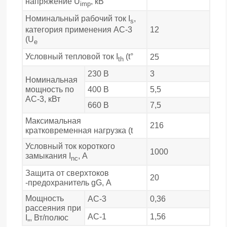
напряжение U
, кВ
imp
Номинальный рабочий ток I
,
s
12
категория применения АС-3
(U
e
Условный тепловой ток I
(t°
25
th
230 В
3
Номинальная
мощность по
400 В
5,5
АС-3, кВт
660 В
7,5
Максимальная
216
кратковременная нагрузка (t
Условный ток короткого
1000
замыкания I
, А
nc
Защита от сверхтоков
20
-предохранитель gG, А
Мощность
АС-3
0,36
рассеяния при
АС-1
1,56
I„, Вт/полюс