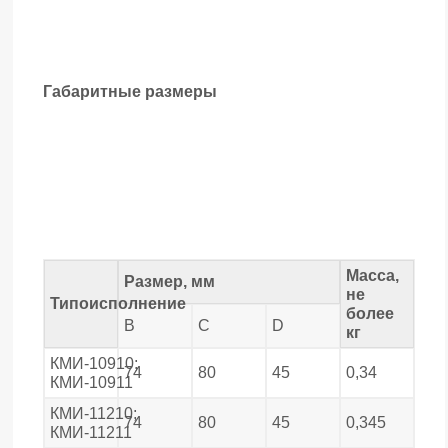
Габаритные размеры
Масса,
Размер, мм
не
Типоисполнение
более
В
С
D
кг
КМИ-10910;
74
80
45
0,34
КМИ-10911
КМИ-11210;
74
80
45
0,345
КМИ-11211