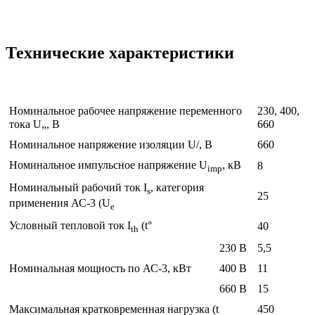
Технические характеристики
Номинальное рабочее напряжение переменного
230, 400,
тока U„, В
660
Номинальное напряжение изоляции U/, В
660
Номинальное импульсное напряжение U
, кВ
8
imp
Номинальный рабочий ток I
, категория
s
25
применения АС-3 (U
e
Условный тепловой ток I
(t°
40
th
230 В
5,5
Номинальная мощность по АС-3, кВт
400 В
11
660 В
15
Максимальная кратковременная нагрузка (t
450