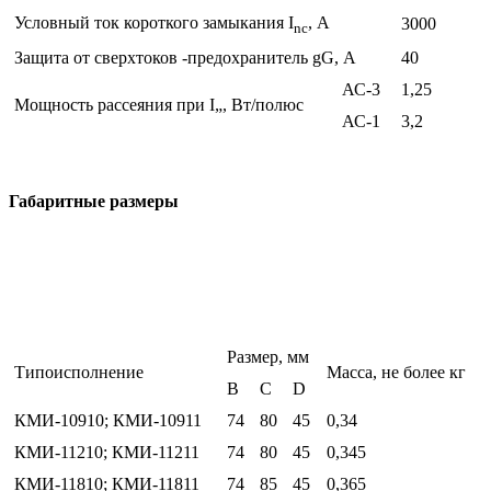
Условный ток короткого замыкания I
, А
3000
nc
Защита от сверхтоков -предохранитель gG, А
40
АС-3
1,25
Мощность рассеяния при I„, Вт/полюс
АС-1
3,2
Габаритные размеры
Размер, мм
Типоисполнение
Масса, не более кг
В
С
D
КМИ-10910; КМИ-10911
74
80
45
0,34
КМИ-11210; КМИ-11211
74
80
45
0,345
КМИ-11810; КМИ-11811
74
85
45
0,365