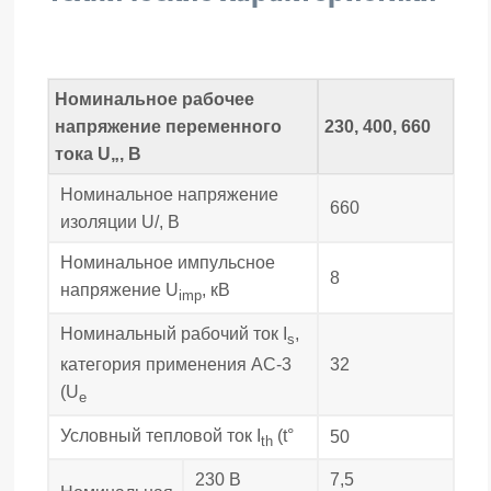
Номинальное рабочее
напряжение переменного
230, 400, 660
тока U„, В
Номинальное напряжение
660
изоляции U/, В
Номинальное импульсное
8
напряжение U
, кВ
imp
Номинальный рабочий ток I
,
s
32
категория применения АС-3
(U
e
Условный тепловой ток I
(t°
50
th
230 В
7,5