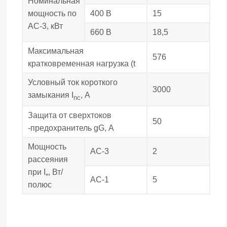
Номинальная
мощность по
400 В
15
АС-3, кВт
660 В
18,5
Максимальная
576
кратковременная нагрузка (t
Условный ток короткого
3000
замыкания I
, А
nc
Защита от сверхтоков
50
-предохранитель gG, А
Мощность
АС-3
2
рассеяния
при I„, Вт/
АС-1
5
полюс