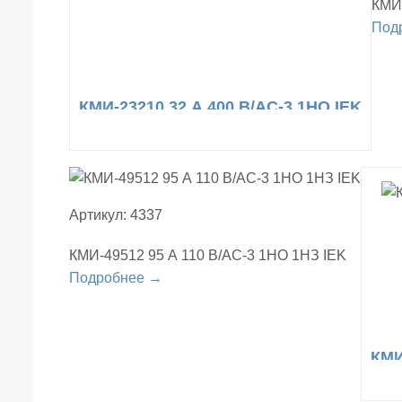
КМИ-
Под
КМИ-23210 32 А 400 В/АС-3 1НО IEK
Артикул: 4337
КМИ-49512 95 А 110 В/АС-3 1НО 1НЗ IEK
Подробнее →
КМИ