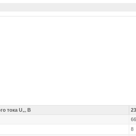
о тока U„, В
23
6
8