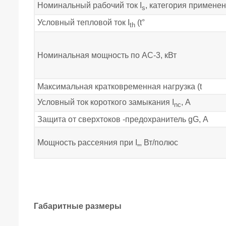
Номинальный рабочий ток I
, категория применен
s
Условный тепловой ток I
(t°
th
Номинальная мощность по АС-3, кВт
Максимальная кратковременная нагрузка (t
Условный ток короткого замыкания I
, А
nc
Защита от сверхтоков -предохранитель gG, А
Мощность рассеяния при I„, Вт/полюс
Габаритные размеры