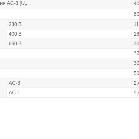
ия АС-3 (U
4
e
6
230 В
11
400 В
18
660 В
3
7
3
5
АС-3
2,
АС-1
5,