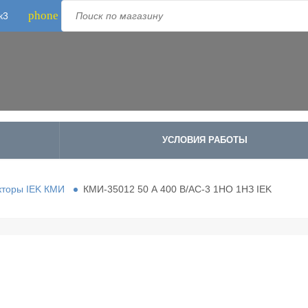
phone
к3
Телефон:
8-800-500-1973
;
+7-995-988-8340
УСЛОВИЯ РАБОТЫ
кторы IEK КМИ
КМИ-35012 50 А 400 В/АС-3 1НО 1НЗ IEK