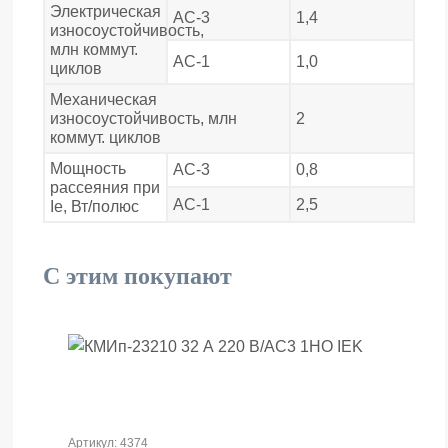
Электрическая
АС-3
1,4
износоустойчивость,
млн коммут.
АС-1
1,0
циклов
Механическая
износоустойчивость, млн
2
коммут. циклов
Мощность
АС-3
0,8
рассеяния при
АС-1
2,5
Ie, Вт/полюс
С этим покупают
Артикул: 4374