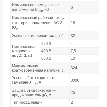
Номинальное импульсное
6
напряжение U
, кВ
imp
Номинальный рабочий ток I
,
e
18
категория применения АС-3
(U
e
Условный тепловой ток I
(t°
32
th
230 В
4
Номинальная
мощность
400 В
7,5
по АС-3, кВт
660 В
10
Максимальная
324
кратковременная нагрузка (t
Условный ток короткого
3000
замыкания I
, А
nc
Защита от сверхтоков —
25
предохранитель gG, А
Тип координации
2