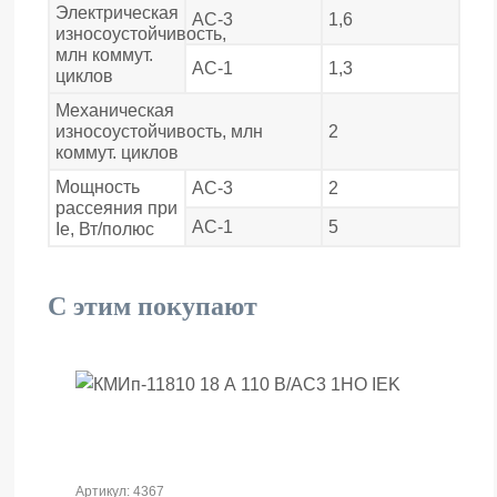
Электрическая
АС-3
1,6
износоустойчивость,
млн коммут.
АС-1
1,3
циклов
Механическая
износоустойчивость, млн
2
коммут. циклов
Мощность
АС-3
2
рассеяния при
АС-1
5
Ie, Вт/полюс
С этим покупают
Артикул: 4367