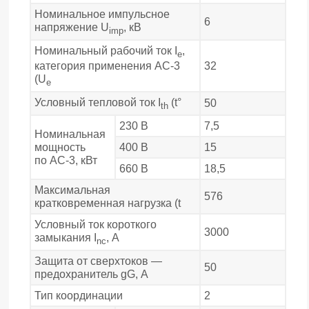
Номинальное импульсное
6
напряжение U
, кВ
imp
Номинальный рабочий ток I
,
e
32
категория применения АС-3
(U
e
Условный тепловой ток I
(t°
50
th
230 В
7,5
Номинальная
мощность
400 В
15
по АС-3, кВт
660 В
18,5
Максимальная
576
кратковременная нагрузка (t
Условный ток короткого
3000
замыкания I
, А
nc
Защита от сверхтоков —
50
предохранитель gG, А
Тип координации
2