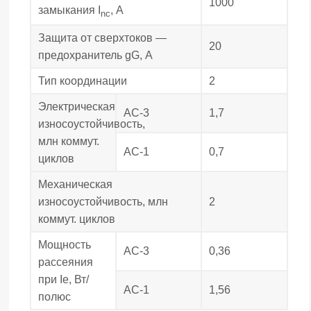
1000
замыкания I
, А
nc
Защита от сверхтоков —
20
предохранитель gG, А
Тип координации
2
Электрическая
АС-3
1,7
износоустойчивость,
млн коммут.
АС-1
0,7
циклов
Механическая
износоустойчивость, млн
2
коммут. циклов
Мощность
АС-3
0,36
рассеяния
при Ie, Вт/
АС-1
1,56
полюс