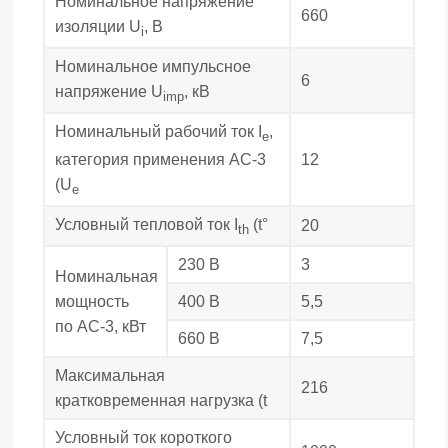
Номинальное напряжение
660
изоляции U
, В
i
Номинальное импульсное
6
напряжение U
, кВ
imp
Номинальный рабочий ток I
,
e
12
категория применения АС-3
(U
e
Условный тепловой ток I
(t°
20
th
230 В
3
Номинальная
мощность
400 В
5,5
по АС-3, кВт
660 В
7,5
Максимальная
216
кратковременная нагрузка (t
Условный ток короткого