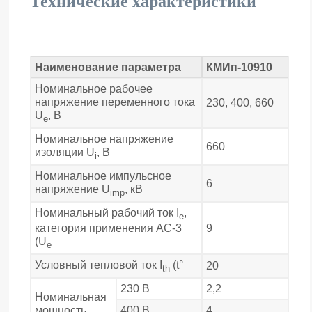
Технические характеристики
Наименование параметра
КМИп-10910
Номинальное рабочее
напряжение переменного тока
230, 400, 660
U
, В
e
Номинальное напряжение
660
изоляции U
, В
i
Номинальное импульсное
6
напряжение U
, кВ
imp
Номинальный рабочий ток I
,
e
9
категория применения АС-3
(U
e
Условный тепловой ток I
(t°
20
th
230 В
2,2
Номинальная
мощность
400 В
4