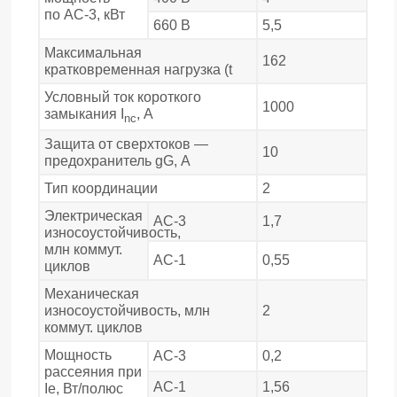
по АС-3, кВт
660 В
5,5
Максимальная
162
кратковременная нагрузка (t
Условный ток короткого
1000
замыкания I
, А
nc
Защита от сверхтоков —
10
предохранитель gG, А
Тип координации
2
Электрическая
АС-3
1,7
износоустойчивость,
млн коммут.
АС-1
0,55
циклов
Механическая
износоустойчивость, млн
2
коммут. циклов
Мощность
АС-3
0,2
рассеяния при
АС-1
1,56
Ie, Вт/полюс