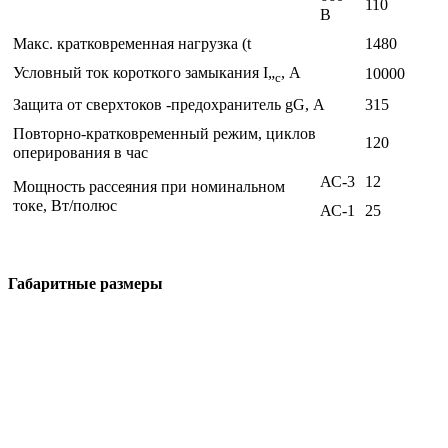
110
В
Макс. кратковременная нагрузка (t
1480
Условный ток короткого замыкания I„
, А
10000
c
Защита от сверхтоков -предохранитель gG, А
315
Повторно-кратковременный режим, циклов
120
оперирования в час
АС-3
12
Мощность рассеяния при номинальном
токе, Вт/полюс
АС-1
25
Габаритные размеры