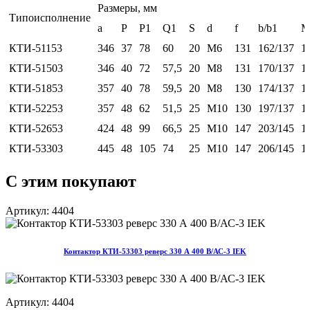
Размеры, мм
Типоисполнение
а
Р
Р1
Q1
S
d
f
b/b1
КТИ-51153
346
37
78
60
20
М6
131
162/137
1
КТИ-51503
346
40
72
57,5
20
М8
131
170/137
1
КТИ-51853
357
40
78
59,5
20
М8
130
174/137
1
КТИ-52253
357
48
62
51,5
25
М10
130
197/137
1
КТИ-52653
424
48
99
66,5
25
М10
147
203/145
1
КТИ-53303
445
48
105
74
25
М10
147
206/145
1
С этим покупают
Артикул: 4404
Контактор КТИ-53303 реверс 330 А 400 В/АС-3 IEK
Артикул: 4404