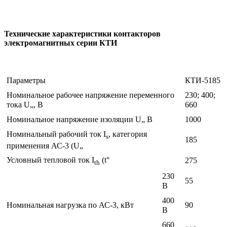
Технические характеристики контакторов
электромагнитных серии КТИ
Параметры
КТИ-5185
Номинальное рабочее напряжение переменного
230; 400;
тока U„, В
660
Номинальное напряжение изоляции U„ В
1000
Номинальный рабочий ток I
, категория
s
185
применения АС-3 (U„
Условный тепловой ток I
(t°
275
th
230
55
В
400
Номинальная нагрузка по АС-3, кВт
90
В
660