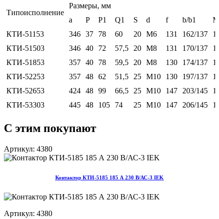
Размеры, мм
Типоисполнение
а
Р
Р1
Q1
S
d
f
b/b1
КТИ-51153
346
37
78
60
20
М6
131
162/137
1
КТИ-51503
346
40
72
57,5
20
М8
131
170/137
1
КТИ-51853
357
40
78
59,5
20
М8
130
174/137
1
КТИ-52253
357
48
62
51,5
25
М10
130
197/137
1
КТИ-52653
424
48
99
66,5
25
М10
147
203/145
1
КТИ-53303
445
48
105
74
25
М10
147
206/145
1
С этим покупают
Артикул: 4380
Контактор КТИ-5185 185 А 230 В/АС-3 IEK
Артикул: 4380