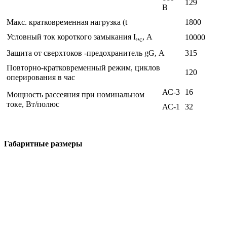
129
В
Макс. кратковременная нагрузка (t
1800
Условный ток короткого замыкания I„
, А
10000
c
Защита от сверхтоков -предохранитель gG, А
315
Повторно-кратковременный режим, циклов
120
оперирования в час
АС-3
16
Мощность рассеяния при номинальном
токе, Вт/полюс
АС-1
32
Габаритные размеры