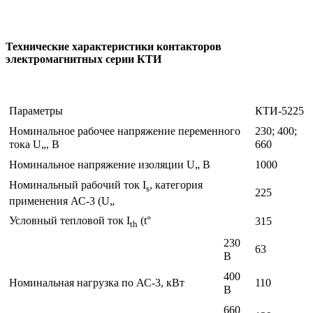
Технические характеристики контакторов
электромагнитных серии КТИ
Параметры
КТИ-5225
Номинальное рабочее напряжение переменного
230; 400;
тока U„, В
660
Номинальное напряжение изоляции U„ В
1000
Номинальный рабочий ток I
, категория
s
225
применения АС-3 (U„
Условный тепловой ток I
(t°
315
th
230
63
В
400
Номинальная нагрузка по АС-3, кВт
110
В
660