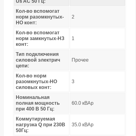
Us AC 50 Гц:
Кол-во вспомогат
норм разомкнутых-
2
НО конт:
Кол-во вспомогат
норм замкнутых-НЗ
1
конт:
Тип подключения
силовой электрич
Прочее
цепи:
Кол-во норм
разомкнутых-НО
3
силовых конт:
Номинальная
полная мощность
60.0 кВАр
при 400 В 50 Гц:
Коммутируемая
нагрузка Q при 230В
35.0 кВАр
50Гц: