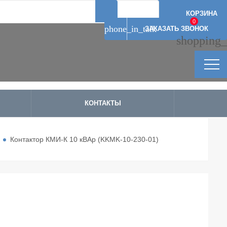
Артикул: 11162
Артикул: 11163
Артикул: 11166
Артикул: 11161
КОРЗИНА
0
phone_in_talk
ЗАКАЗАТЬ ЗВОНОК
shopping_
КОНТАКТЫ
Контактор КМИ-К 10 кВАр (KKMK-10-230-01)