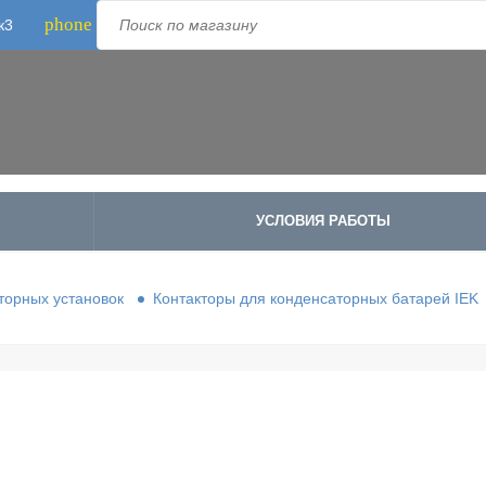
phone
к3
Телефон:
8-800-500-1973
;
+7-995-988-8340
УСЛОВИЯ РАБОТЫ
торных установок
Контакторы для конденсаторных батарей IEK