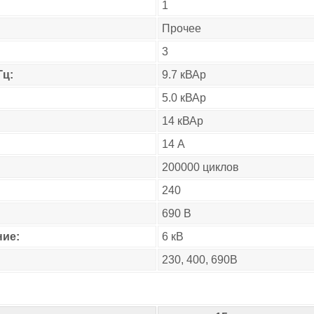
1
Прочее
3
Гц:
9.7 кВАр
5.0 кВАр
14 кВАр
14 А
200000 циклов
240
690 В
ие:
6 кВ
230, 400, 690В