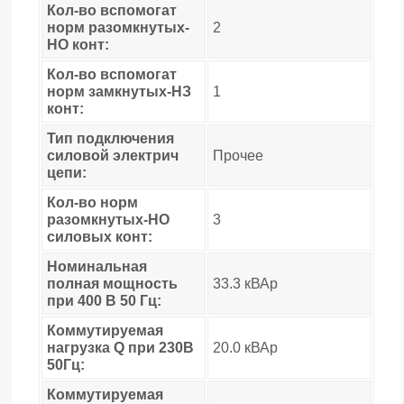
Кол-во вспомогат
норм разомкнутых-
2
НО конт:
Кол-во вспомогат
норм замкнутых-НЗ
1
конт:
Тип подключения
силовой электрич
Прочее
цепи:
Кол-во норм
разомкнутых-НО
3
силовых конт:
Номинальная
полная мощность
33.3 кВАр
при 400 В 50 Гц:
Коммутируемая
нагрузка Q при 230В
20.0 кВАр
50Гц:
Коммутируемая