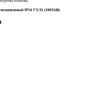
отсрочка платежа.
независимый IP54 УХЛ1 (1003548)
D