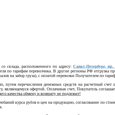
 со склада, расположенного по адресу:
Санкт-Петербург, пр.
ателя по тарифам перевозчика. В другие регионы РФ отгрузка
ызов на забор груза), с оплатой перевозки Получателем по тар
лях, путем перечисления денежных средств на расчетный сче
, являющемуся офертой. Оплачивая счет, Покупатель соглашает
его качества обмену и возврату не подлежит!
 колебаний курса рубля и цен на продукцию, согласование по 
в.