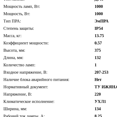
Мощность ламп, Вт:
1000
Мощность, Вт:
1000
Тип ПРА:
ЭмПРА
Степень защиты:
IP54
Масса, кг:
13.75
Коэффициент мощности:
0.57
Высота, мм:
375
Длина, мм:
132
Количество ламп:
1
Входное напряжение, В:
207-253
Наличие блока аварийного питания:
Нет
Нормативный документ:
ТУ ИЖЯН.6
Напряжение, В:
220
Климатическое исполнение:
УХЛ1
Ширина, мм:
134
Рабочий ток лампы, А:
8.25