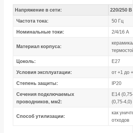
Напряжение в сети:
220/250 В
Частота тока:
50 Гц
Номинальные токи:
2/4/16 А
керамика
Материал корпуса:
термосто
Цоколь:
Е27
Условия эксплуатации:
от +1 до 
Степень защиты:
IP20
Сечения подключаемых
Е14 (0,75
проводников, мм2:
(0,75-4,0)
как унич
Способ утилизации:
отходов