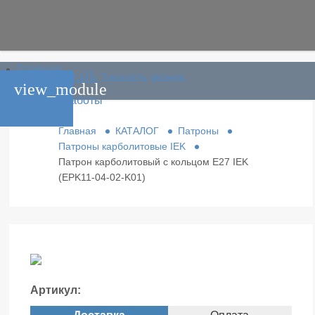
Главная
phone_in_talk
Заказать звонок
Каталог
view_module
Условия работы
Контакты
Главная
КАТАЛОГ
Патроны
Патроны карболитовые IEK
Патрон карболитовый с кольцом Е27 IEK
(EPK11-04-02-K01)
Артикул: