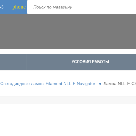
phone
к3
Телефон:
8-800-500-1973
;
+7-995-988-8340
УСЛОВИЯ РАБОТЫ
Светодиодные лампы Filament NLL-F Navigator
Лампа NLL-F-C3