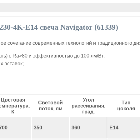
30-4K-E14 свеча Navigator (61339)
ное сочетание современных технологий и традиционного ди
) c Ra>80 и эффективностью до 100 лм/Вт;
х вставок;
Цветовая
Угол
Световой
Тип
емпература,
рассеивания,
поток, лм
цоколя
К
град.
700
350
360
E14