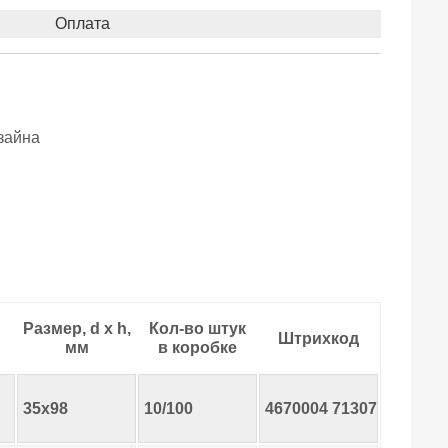
Оплата
зайна
Размер, d х h,
Кол-во штук
Штрихкод
мм
в коробке
35х98
10/100
4670004
71307
5