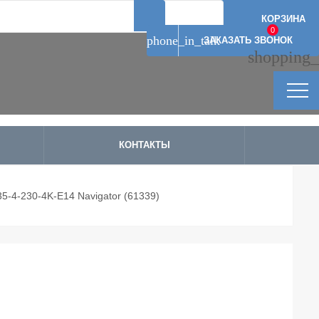
Артикул: 10626
Артикул: 10637
Артикул: 10629
Артикул: 12738
КОРЗИНА
0
phone_in_talk
ЗАКАЗАТЬ ЗВОНОК
shopping_
КОНТАКТЫ
5-4-230-4K-E14 Navigator (61339)