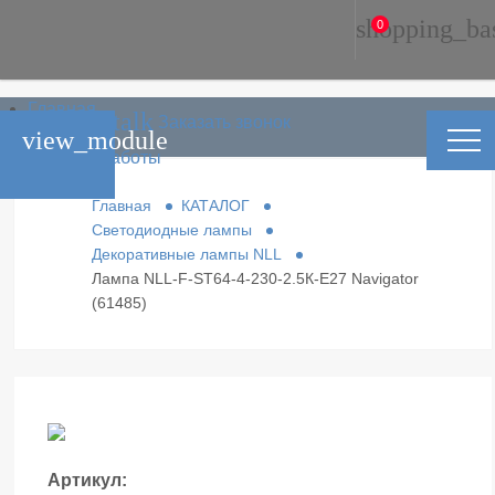
shopping_ba
0
Главная
phone_in_talk
Заказать звонок
Каталог
view_module
Условия работы
Контакты
Главная
КАТАЛОГ
Светодиодные лампы
Декоративные лампы NLL
Лампа NLL-F-ST64-4-230-2.5К-E27 Navigator
(61485)
Артикул: