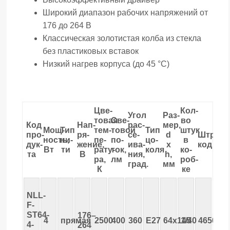
Широкий диапазон рабочих напряжений от
176 до 264 В
Классическая золотистая колба из стекла
без пластиковых вставок
Низкий нагрев корпуса (до 45 °С)
Цве­
Кол-
Угол
Раз­
товая
Све­
во
Код
Нап­
рас­
мер,
Мощ­
Тип
тем­
товой
Тип
штук
про­
ря­
се­
d
Штрих­
ность,
ни­
пе­
по­
цо­
в
дук­
жение,
ива­
х
код
Вт
ти
рату­
ток,
коля
ко­
та
В
ния,
h,
ра,
лм
роб­
град.
мм
К
ке
NLL-
F-
ST64-
176–
4
прямая
2500
400
360
E27
64х145
1/40
465007
4-
264