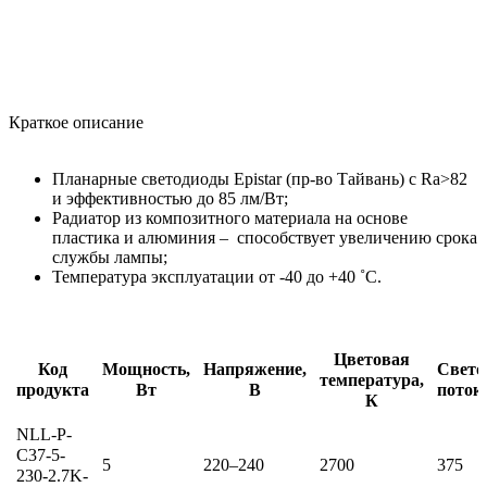
Краткое описание
Планарные светодиоды Epistar (пр-во Тайвань) с Ra>82
и эффективностью до 85 лм/Вт;
Радиатор из композитного материала на основе
пластика и алюминия – способствует увеличению срока
службы лампы;
Температура эксплуатации от -40 до +40 ˚С.
Цветовая
Код
Мощность,
Напряжение,
Свето
температура,
продукта
Вт
В
поток
К
NLL-P-
C37-5-
5
220–240
2700
375
230-2.7K-