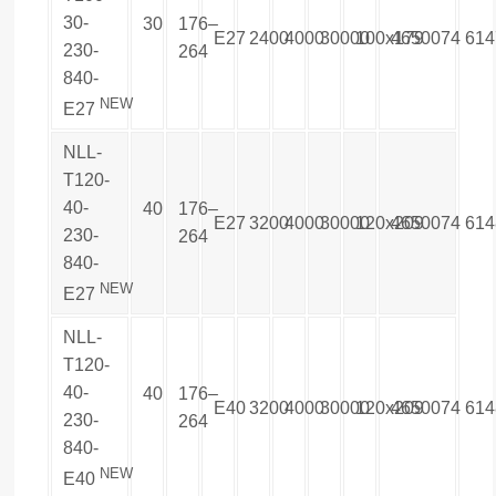
30-
30
176–
E27
2400
4000
30000
100x179
4650074
614
230-
264
840-
NEW
E27
NLL-
T120-
40-
40
176–
E27
3200
4000
30000
120x209
4650074
614
230-
264
840-
NEW
E27
NLL-
T120-
40-
40
176–
E40
3200
4000
30000
120x209
4650074
614
230-
264
840-
NEW
E40