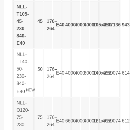
NLL-
T105-
45-
45
176–
E40
4000
4000
40000
105x250
4607136
943
230-
264
840-
E40
NLL-
T140-
50-
50
176–
E40
4000
4000
30000
140x232
4650074
614
230-
264
840-
NEW
E40
NLL-
O120-
75-
75
176–
E40
6600
4000
40000
121x312
4650074
612
230-
264