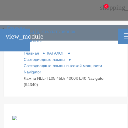
shopping_
0
Главная
phone_in_talk
Заказать звонок
Каталог
view_module
Условия работы
Контакты
Главная
КАТАЛОГ
Светодиодные лампы
Светодиодные лампы высокой мощности
Navigator
Лампа NLL-T105 45Вт 4000К Е40 Navigator
(94340)