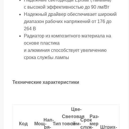
с высокой эффективностью до 90 лм/Вт
Надежный драйвер обеспечивает широкий
диапазон рабочих напряжений от 176 до
264 В
Радиатор из композитного материала на
основе пластика
и алюминия способствует увеличению
срока службы лампы
Технические характеристики
Цве­
Све­
товая
Раз­
Нап­
Срок
Код
Мощ­
Тип
товой
тем­
мер
ря­
служ­
Штрих­