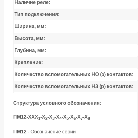
Наличие реле:
Тип подключения:
Ширина, мм:
Высота, мм:
Глубина, мм:
Крепление:
Количество вспомогательных НО (з) контактов:
Количество вспомогательных НЗ (р) контактов:
Структура условного обозначения:
ПМ12-ХХХ
-Х
-Х
-Х
-Х
-Х
-Х
-Х
1
2
3
4
5
6
7
8
ПМ12
- Обозначение серии