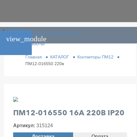
Главная
phone_in_talk
Заказать звонок
Каталог
view_module
Условия работы
Контакты
Главная
КАТАЛОГ
Контакторы ПМ12
ПМ12-016550 220в
ПМ12-016550 16А 220В IP20
Артикул:
315124
Доставка
Оплата