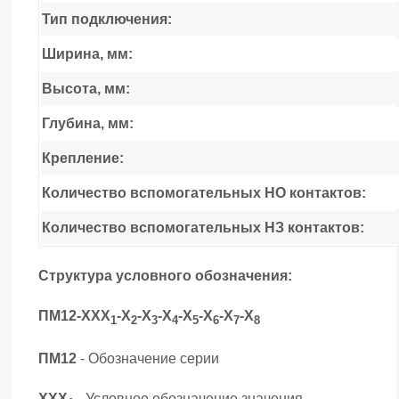
Тип подключения:
Ширина, мм:
Высота, мм:
Глубина, мм:
Крепление:
Количество вспомогательных НО контактов:
Количество вспомогательных НЗ контактов:
Структура условного обозначения:
ПМ12-ХХХ
-Х
-Х
-Х
-Х
-Х
-Х
-Х
1
2
3
4
5
6
7
8
ПМ12
- Обозначение серии
ХХХ
- Условное обозначение значения