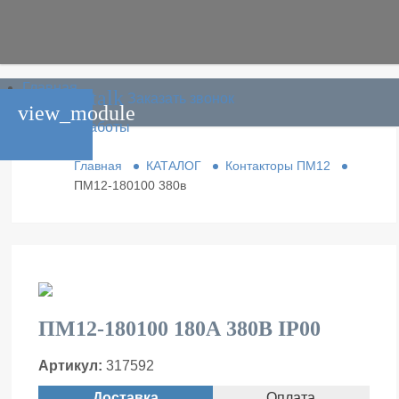
Главная
phone_in_talk
Заказать звонок
Каталог
view_module
Условия работы
Контакты
Главная
КАТАЛОГ
Контакторы ПМ12
ПМ12-180100 380в
ПМ12-180100 180А 380В IP00
Артикул:
317592
Доставка
Оплата