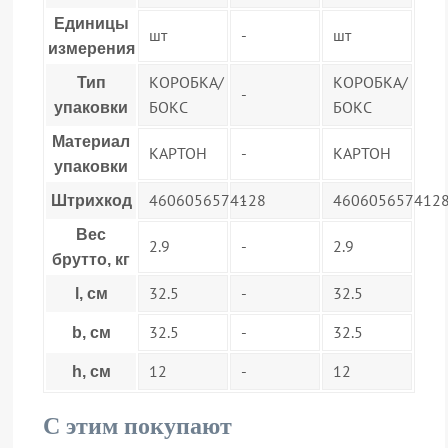
Единицы
шт
-
шт
измерения
КОРОБКА/
КОРОБКА/
Тип
-
БОКС
БОКС
упаковки
Материал
КАРТОН
-
КАРТОН
упаковки
4606056574128
-
460605657412
Штрихкод
Вес
2.9
-
2.9
брутто, кг
32.5
-
32.5
l, см
32.5
-
32.5
b, см
12
-
12
h, см
С этим покупают