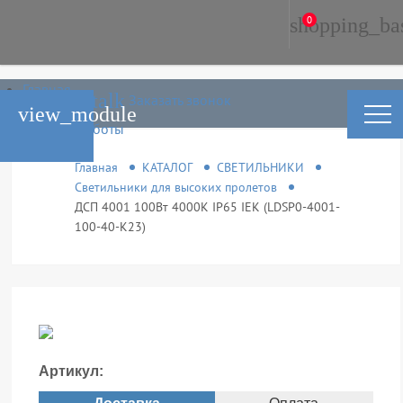
shopping_ba
0
Главная
phone_in_talk
Заказать звонок
Каталог
view_module
Условия работы
Контакты
Главная
КАТАЛОГ
СВЕТИЛЬНИКИ
Светильники для высоких пролетов
ДСП 4001 100Вт 4000К IP65 IEK (LDSP0-4001-
100-40-K23)
Артикул: