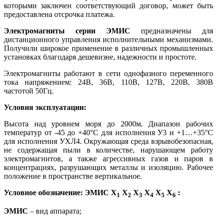
которыми заключен соответствующий договор, может быть
предоставлена отсрочка платежа.
Электромагниты серии ЭМИС
предназначены для
дистанционного управления исполнительными механизмами.
Получили широкое применение в различных промышленных
установках благодаря дешевизне, надежности и простоте.
Электромагниты работают в сети однофазного переменного
тока напряжением: 24В, 36В, 110В, 127В, 220В, 380В
частотой 50Гц.
Условия эксплуатации:
Высота над уровнем моря до 2000м. Диапазон рабочих
температур от -45 до +40°С для исполнения У3 и +1…+35°С
для исполнения УХЛ4. Окружающая среда взрывобезопасная,
не содержащая пыли в количестве, нарушающем работу
электромагнитов, а также агрессивных газов и паров в
концентрациях, разрушающих металлы и изоляцию. Рабочее
положение в пространстве вертикальное.
Условное обозначение: ЭМИС Х
Х
Х
Х
Х
Х
:
1
2
3
4
5
6
ЭМИС
– вид аппарата;