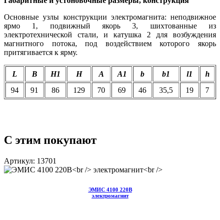
Габаритные и устоновочные размеры, конструкция
Основные узлы конструкции электромагнита: неподвижное
ярмо 1, подвижный якорь 3, шихтованные из
электротехнической стали, и катушка 2 для возбуждения
магнитного потока, под воздействием которого якорь
притягивается к ярму.
L
B
H1
H
А
А1
b
b1
l1
h
94
91
86
129
70
69
46
35,5
19
7
С этим покупают
Артикул: 13701
ЭМИС 4100 220В
электромагнит