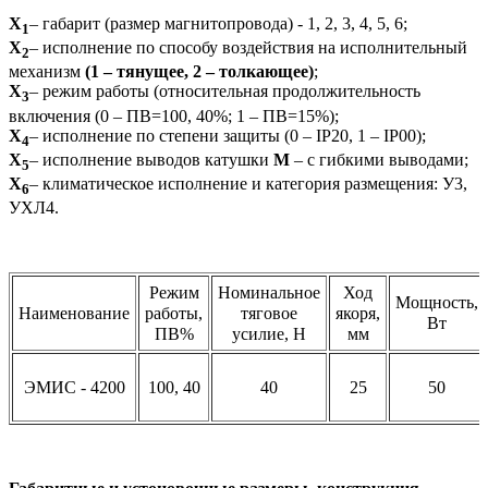
Х
– габарит (размер магнитопровода) - 1, 2, 3, 4, 5, 6;
1
Х
– исполнение по способу воздействия на исполнительный
2
механизм
(1 – тянущее, 2 – толкающее)
;
Х
– режим работы (относительная продолжительность
3
включения (0 – ПВ=100, 40%; 1 – ПВ=15%);
Х
– исполнение по степени защиты (0 – IP20, 1 – IP00);
4
Х
– исполнение выводов катушки
М
– с гибкими выводами;
5
Х
– климатическое исполнение и категория размещения: У3,
6
УХЛ4.
Режим
Номинальное
Ход
Мощность,
Наименование
работы,
тяговое
якоря,
Вт
ПВ%
усилие, Н
мм
ЭМИС - 4200
100, 40
40
25
50