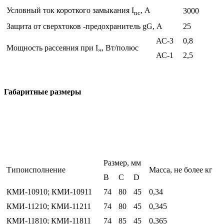
Условный ток короткого замыкания I
, А
3000
nc
Защита от сверхтоков -предохранитель gG, А
25
АС-3
0,8
Мощность рассеяния при I„, Вт/полюс
АС-1
2,5
Габаритные размеры
Размер, мм
Типоисполнение
Масса, не более кг
В
С
D
КМИ-10910; КМИ-10911
74
80
45
0,34
КМИ-11210; КМИ-11211
74
80
45
0,345
КМИ-11810; КМИ-11811
74
85
45
0,365