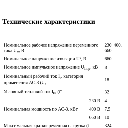
Технические характеристики
Номинальное рабочее напряжение переменного
230, 400,
тока U„, В
660
Номинальное напряжение изоляции U/, В
660
Номинальное импульсное напряжение U
, кВ
8
imp
Номинальный рабочий ток I
, категория
s
18
применения АС-3 (U
e
Условный тепловой ток I
(t°
32
th
230 В
4
Номинальная мощность по АС-3, кВт
400 В
7,5
660 В
10
Максимальная кратковременная нагрузка (t
324