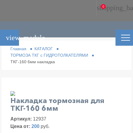
shopping_ba
0
view_module
Главная
КАТАЛОГ
ТОРМОЗА ТКГ с ГИДРОТОЛКАТЕЛЯМИ
ТКГ-160 6мм накладка
Накладка тормозная для
ТКГ-160 6мм
Артикул:
12937
Цена от:
200
руб.